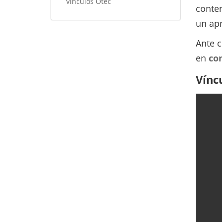
Vínculos Otec
conte
un apr
Ante c
en
co
Vínc