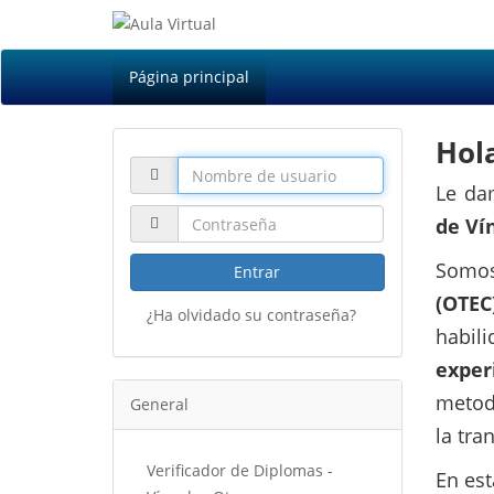
Página principal
Hol
Le da
de Ví
Somo
Entrar
(OTEC
¿Ha olvidado su contraseña?
habil
exper
metodo
General
la tra
Verificador de Diplomas -
En est